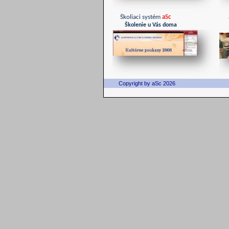
Školiaci systém
aSc
Školenie u Vás doma
Copyright by aSc 2026