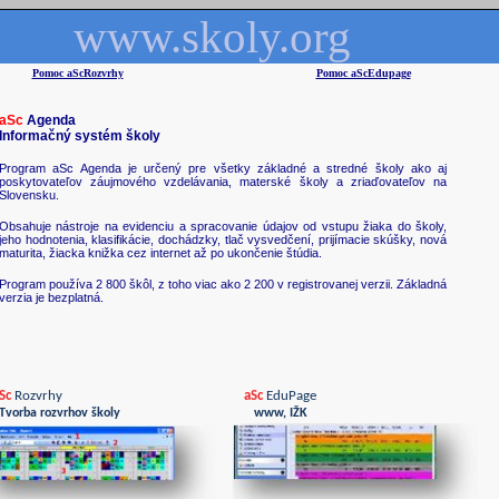
www.skoly.org
Pomoc aScRozvrhy
Pomoc aScEdupage
Sc
Rozvrhy
aSc
EduPage
Tvorba rozvrhov školy
www, I
Ž
K