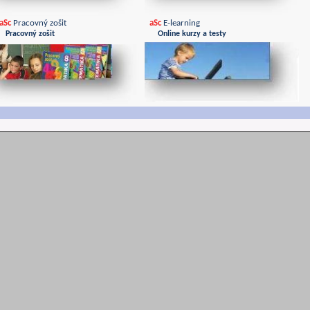
aSc
Pracovný zošit
aSc
E-learning
Pracovný zošit
Online kurzy a testy