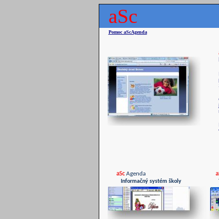
aSc
Pomoc aScAgenda
aSc
Agenda
a
Informačný systém školy